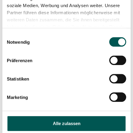
soziale Medien, Werbung und Analysen weiter. Unsere
Partner führen diese Informationen möglicherweise mit
weiteren Daten zusammen, die Sie ihnen bereitgestellt
haben oder die sie im Rahmen Ihrer Nutzung der Dienste
gesammelt haben.
Einwilligungsauswahl
Notwendig
Black Iron Horse Ibex 2 /
Präferenzen
Family / Dog
5.999,00
€
Statistiken
In den Warenkorb
Marketing
Alle zulassen