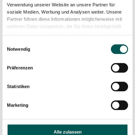
Verwendung unserer Website an unsere Partner für
soziale Medien, Werbung und Analysen weiter. Unsere
Partner führen diese Informationen möglicherweise mit
weiteren Daten zusammen, die Sie ihnen bereitgestellt
haben oder die sie im Rahmen Ihrer Nutzung der Dienste
gesammelt haben.
Einwilligungsauswahl
Notwendig
Black Iron Horse Ibex 2 /
Family / Dog
Präferenzen
5.999,00
€
Statistiken
Add to cart
Marketing
Alle zulassen