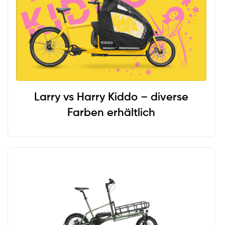
Einsatzzweck
Familie
Freizeit
Gewerbe
Kinderräder
Larry vs Harry Kiddo – diverse
Farben erhältlich
Lastenrad-Typ
Dreirad
Kurierrad
Longtail
Mini
Neigetechnik
Zweirad
Eigenschaften