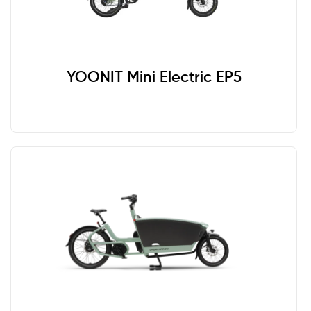
1 Kind
1-2 Kinder
1-3 Kinder
1-4 Kinder
1-6 Kinder
Babyschale
BAFA-Förderung bis 3500€ möglich
Erwachsene
Hundetransport
Mit Motor
YOONIT Mini Electric EP5
Ohne Motor
Hersteller
Bakfiets.nl
Black Iron Horse
BULLITT Larry v. Harry
Car.los
Carqon
Chike
Dolly Bikes
Lovens
Nihola
Riese & Müller
Super Bicycles
tern
Urban Arrow
Velo de Ville
Winther
Woom
YOONIT