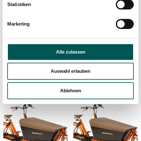
Statistiken
Marketing
Bakfiets E-Classic TRIKE
Bakfiets E-Classic TRIKE
WIDE
NARROW
Alle zulassen
4.969,00
€
4.919,00
€
Auswahl erlauben
In den Warenkorb
In den Warenkorb
Ablehnen