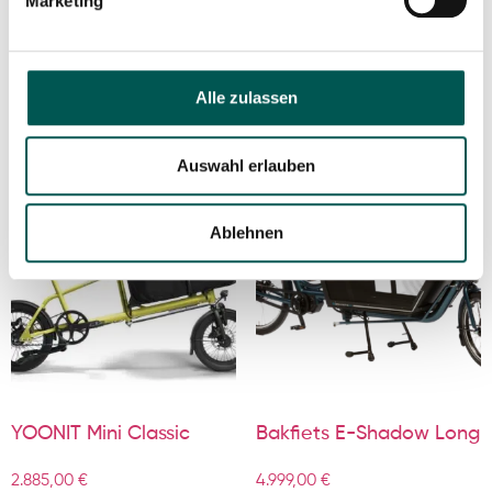
Marketing
5.395,00
€
In den Warenkorb
In den Warenkorb
Alle zulassen
Auswahl erlauben
Ablehnen
YOONIT Mini Classic
Bakfiets E-Shadow Long
2.885,00
€
4.999,00
€