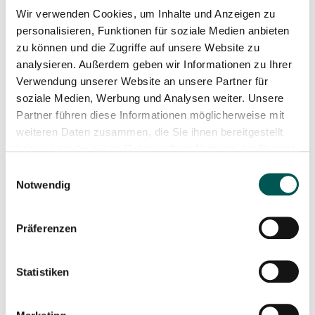
woom GO 2
woom GO 1
Wir verwenden Cookies, um Inhalte und Anzeigen zu
personalisieren, Funktionen für soziale Medien anbieten
429,00
€
249,00
€
zu können und die Zugriffe auf unsere Website zu
analysieren. Außerdem geben wir Informationen zu Ihrer
In den Warenkorb
In den Warenkorb
Verwendung unserer Website an unsere Partner für
soziale Medien, Werbung und Analysen weiter. Unsere
Partner führen diese Informationen möglicherweise mit
weiteren Daten zusammen, die Sie ihnen bereitgestellt
haben oder die sie im Rahmen Ihrer Nutzung der Dienste
gesammelt haben.
Einwilligungsauswahl
Notwendig
Präferenzen
Statistiken
woom WOW
YOONIT Mini EP6
179,00
€