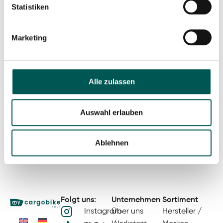
Statistiken
Marketing
Velo de Ville Loady
Velo de Ville Loady 800
900PX
3.899,00
€
Alle zulassen
3.999,00
€
In den Warenkorb
Auswahl erlauben
In den Warenkorb
Ablehnen
Folgt uns:
Unternehmen
Sortiment
Instagram
Über uns
Hersteller /