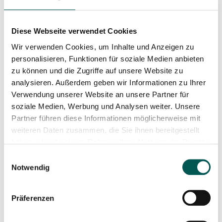
Diese Webseite verwendet Cookies
Wir verwenden Cookies, um Inhalte und Anzeigen zu
Velo de Ville Loady
Velo de Ville Loady
personalisieren, Funktionen für soziale Medien anbieten
zu können und die Zugriffe auf unsere Website zu
900PX – To Go-Ware
900CX
analysieren. Außerdem geben wir Informationen zu Ihrer
Verwendung unserer Website an unsere Partner für
6.399,00
€
5.999,00
€
4.199,00
€
soziale Medien, Werbung und Analysen weiter. Unsere
Partner führen diese Informationen möglicherweise mit
In den Warenkorb
In den Warenkorb
weiteren Daten zusammen, die Sie ihnen bereitgestellt
haben oder die sie im Rahmen Ihrer Nutzung der Dienste
gesammelt haben.
Einwilligungsauswahl
Notwendig
Präferenzen