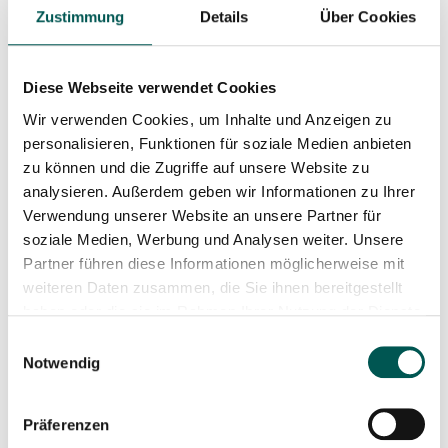
Zustimmung
Details
Über Cookies
Diese Webseite verwendet Cookies
Wir verwenden Cookies, um Inhalte und Anzeigen zu
Black Iron Horse Ibex 2 /
Winther E-Kangaroo
personalisieren, Funktionen für soziale Medien anbieten
zu können und die Zugriffe auf unsere Website zu
Family / Dog
Lite
analysieren. Außerdem geben wir Informationen zu Ihrer
Verwendung unserer Website an unsere Partner für
5.999,00
€
5.265,00
€
soziale Medien, Werbung und Analysen weiter. Unsere
Partner führen diese Informationen möglicherweise mit
In den Warenkorb
In den Warenkorb
weiteren Daten zusammen, die Sie ihnen bereitgestellt
haben oder die sie im Rahmen Ihrer Nutzung der Dienste
gesammelt haben.
Einwilligungsauswahl
Notwendig
Präferenzen