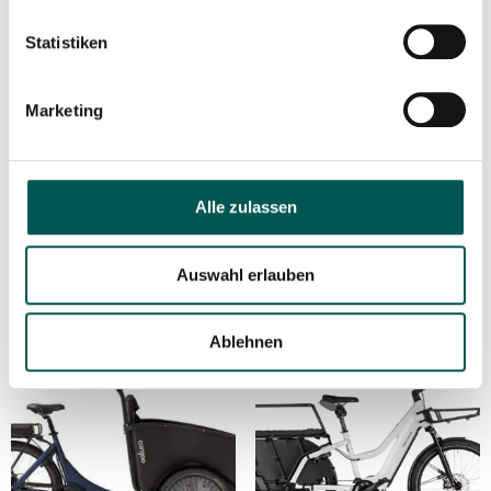
Statistiken
Marketing
Winther Kangaroo Luxe
Winther E-Cargoo
6.250,00
€
5.105,00
€
Alle zulassen
In den Warenkorb
In den Warenkorb
Auswahl erlauben
Ablehnen