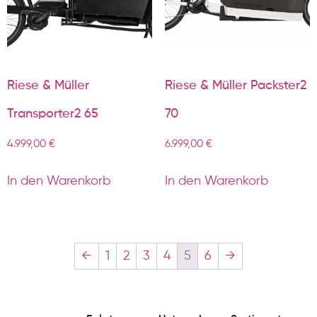
Riese & Müller
Riese & Müller Packster2
Transporter2 65
70
4.999,00
€
6.999,00
€
In den Warenkorb
In den Warenkorb
←
1
2
3
4
5
6
→