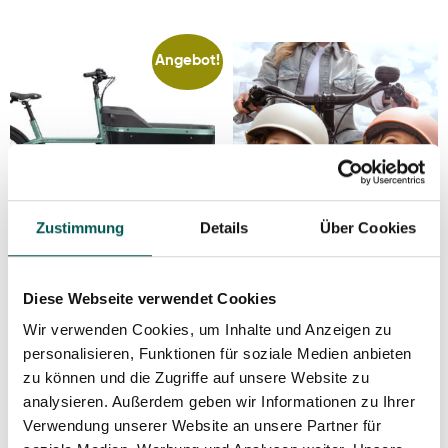
Angebot!
Zustimmung
Details
Über Cookies
Carqon Cruise in Petrol
Urban Arrow Deal Family
Diese Webseite verwendet Cookies
Wir verwenden Cookies, um Inhalte und Anzeigen zu
– Premium Lastenrad
Next geht in die
personalisieren, Funktionen für soziale Medien anbieten
zum WOW-Preis!
Verlängerung –
zu können und die Zugriffe auf unsere Website zu
analysieren. Außerdem geben wir Informationen zu Ihrer
Regenverdeck i.W.v.
6.199,00
€
4.999,00
€
Verwendung unserer Website an unsere Partner für