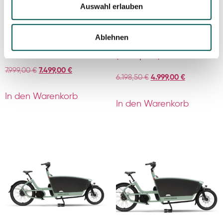
Auswahl erlauben
Transporter2 65 Vario –
⚡️ Chike -alle Modelle
Vorführer⚡️ 4.999,00 €
Ablehnen
-500,00 €!⚡️
(-1.199,50€)
7.999,00
€
7.499,00
€
6.198,50
€
4.999,00
€
In den Warenkorb
In den Warenkorb