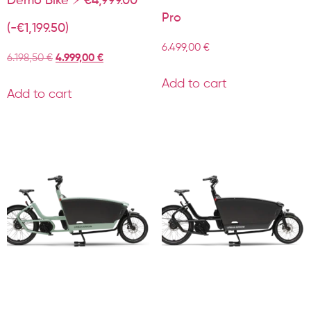
Demo Bike ⚡️ €4,999.00
Pro
(-€1,199.50)
6.499,00
€
6.198,50
€
4.999,00
€
Add to cart
Add to cart