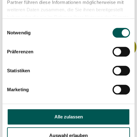
models – grab it now!
Partner führen diese Informationen möglicherweise mit
Add to cart
weiteren Daten zusammen, die Sie ihnen bereitgestellt
haben oder die sie im Rahmen Ihrer Nutzung der Dienste
Read more
gesammelt haben.
Einwilligungsauswahl
Notwendig
Sale!
Sale!
Präferenzen
Statistiken
Marketing
Alle zulassen
⚡️ Chike – all models –
⚡️ Winther Kangaroo
€500.00 off!⚡️
Luxe⚡️ €6,799.00 (-
Auswahl erlauben