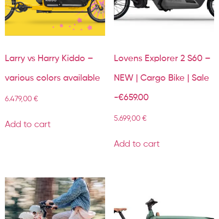
Larry vs Harry Kiddo –
Lovens Explorer 2 S60 –
various colors available
NEW | Cargo Bike | Sale
-€659.00
6.479,00
€
5.699,00
€
Add to cart
Add to cart