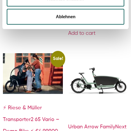
€850.00)
7.999,00
€
7.499,00
€
Ablehnen
7.649,00
€
6.799,00
€
Add to cart
Add to cart
Sale!
⚡️ Riese & Müller
Transporter2 65 Vario –
Urban Arrow FamilyNext