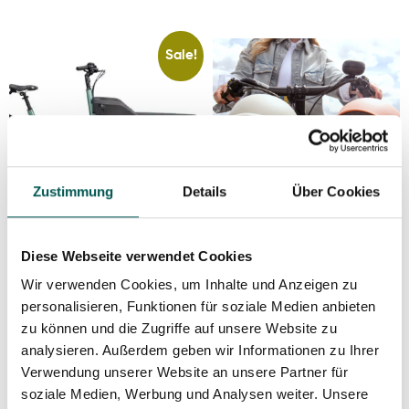
Sale!
Zustimmung
Details
Über Cookies
Diese Webseite verwendet Cookies
Carqon Cruise in Petrol
Urban Arrow Family Next
Wir verwenden Cookies, um Inhalte und Anzeigen zu
– Premium Cargo Bike
deal extended – free
personalisieren, Funktionen für soziale Medien anbieten
zu können und die Zugriffe auf unsere Website zu
at a WOW Price!
rain cover worth €379.00
analysieren. Außerdem geben wir Informationen zu Ihrer
Verwendung unserer Website an unsere Partner für
with selected Family
6.199,00
€
4.999,00
€
soziale Medien, Werbung und Analysen weiter. Unsere