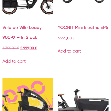
Velo de Ville Loady
YOONIT Mini Electric EP5
900PX – In Stock
4.995,00
€
6.399,00
€
5.999,00
€
Add to cart
Add to cart