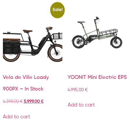
Sale!
Velo de Ville Loady
YOONIT Mini Electric EP5
900PX – In Stock
4.995,00
€
6.399,00
€
5.999,00
€
Add to cart
Add to cart