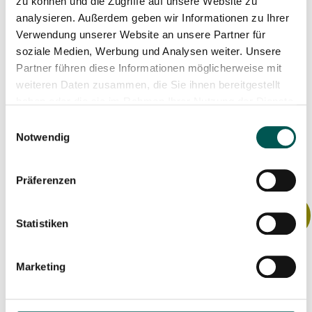
Carqon Cruise in Petrol
Urban Arrow Family Next
zu können und die Zugriffe auf unsere Website zu
analysieren. Außerdem geben wir Informationen zu Ihrer
– Premium Cargo Bike
deal extended – free
Verwendung unserer Website an unsere Partner für
soziale Medien, Werbung und Analysen weiter. Unsere
at a WOW Price!
rain cover worth €379.00
Partner führen diese Informationen möglicherweise mit
with selected Family
weiteren Daten zusammen, die Sie ihnen bereitgestellt
6.199,00
€
4.999,00
€
haben oder die sie im Rahmen Ihrer Nutzung der Dienste
models – grab it now!
gesammelt haben.
Einwilligungsauswahl
Add to cart
Notwendig
Read more
Präferenzen
Sale!
Sale!
Statistiken
Marketing