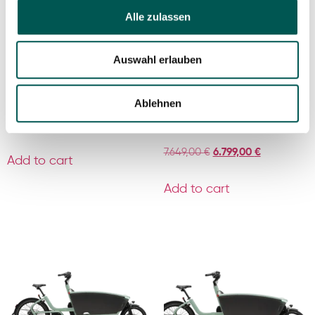
Alle zulassen
Auswahl erlauben
⚡️ Chike – all models –
⚡️ Winther Kangaroo
€500.00 off!⚡️
Luxe⚡️ €6,799.00 (-
Ablehnen
€850.00)
7.999,00
€
7.499,00
€
7.649,00
€
6.799,00
€
Add to cart
Add to cart