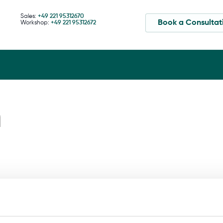
Sales:
+49 221 95312670
Book a Consultat
Workshop:
+49 221 95312672
n